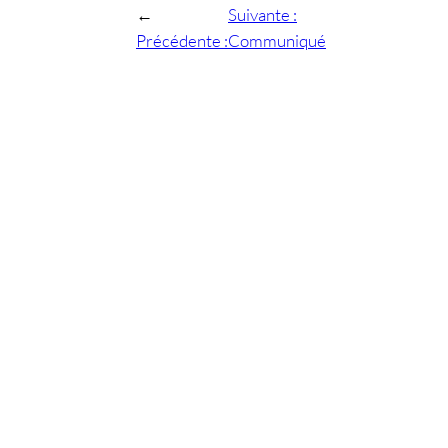
←
Suivante :
Précédente :
Communiqué
Nouvelliste,
de presse
2 février
Conscience
2020
→