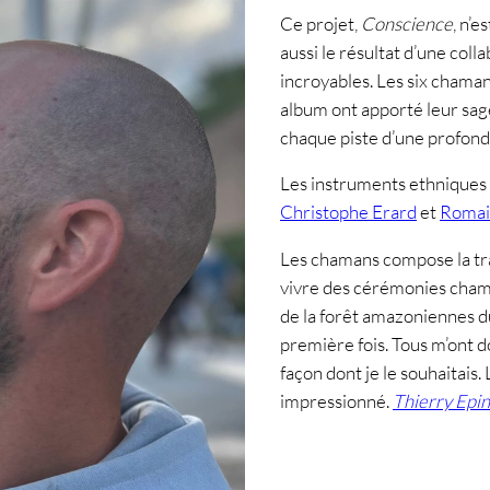
Ce projet,
Conscience
, n’e
aussi le résultat d’une col
incroyables. Les six chaman
album ont apporté leur sages
chaque piste d’une profond
Les instruments ethniques 
Christophe Erard
et
Romai
Les chamans compose la t
vivre des cérémonies chama
de la forêt amazoniennes du
première fois. Tous m’ont 
façon dont je le souhaitais.
impressionné.
Thierry Epi