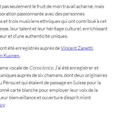
st pas seulement le fruit de mon travail acharné, mais
laboration passionnante avec des personnes
s et trois musiciens ethniques qui ont contribué à cet
se, leur talent et leur héritage culturel, enrichissant
eur et d’une authenticité uniques.
ont été enregistrés auprès de
Vincent Zanetti
,
n Kuonen
.
rame vocale de
Conscience
. J’ai été enregistrer et
niques auprès de six chamans, dont deux originaires
 Pérou et qui étaient de passage en Suisse pour la
donné carte blanche pour employer leur voix de la
 Leur bienveillance et ouverture d’esprit m’ont
ney